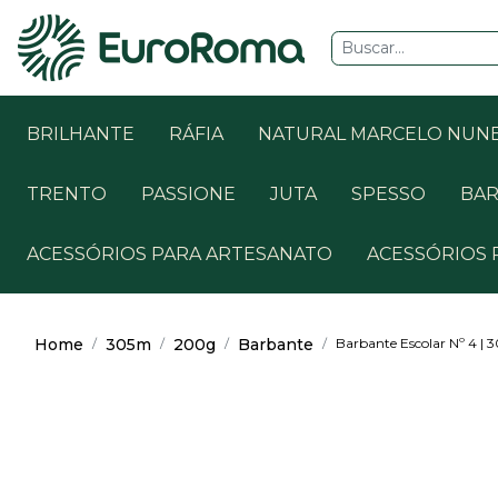
BRILHANTE
RÁFIA
NATURAL MARCELO NUN
TRENTO
PASSIONE
JUTA
SPESSO
BAR
ACESSÓRIOS PARA ARTESANATO
ACESSÓRIOS 
Home
305m
200g
Barbante
Barbante Escolar Nº 4 |