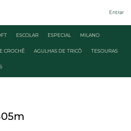
Entrar
OFT
ESCOLAR
ESPECIAL
MILANO
E CROCHÊ
AGULHAS DE TRICÔ
TESOURAS
S
 305m