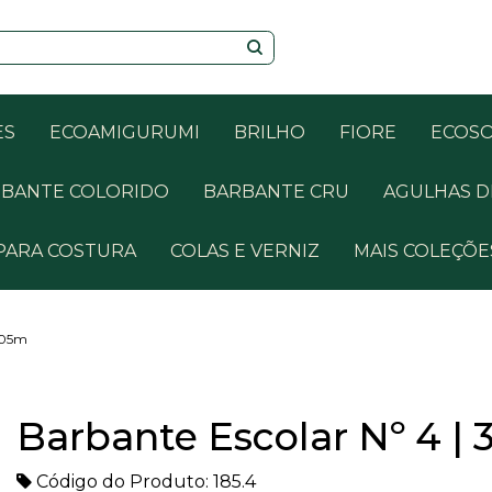
ES
ECOAMIGURUMI
BRILHO
FIORE
ECOS
BANTE COLORIDO
BARBANTE CRU
AGULHAS D
PARA COSTURA
COLAS E VERNIZ
MAIS COLEÇÕE
 305m
Barbante Escolar Nº 4 |
Código do Produto: 185.4