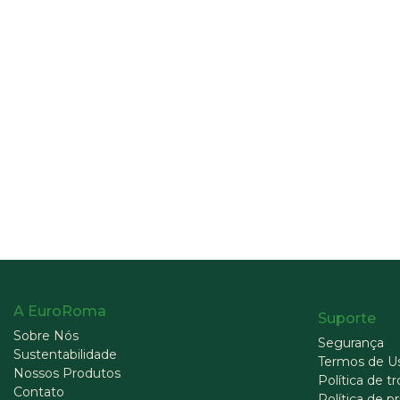
A EuroRoma
Suporte
Sobre Nós
Segurança
Sustentabilidade
Termos de U
Nossos Produtos
Política de t
Contato
Política de p