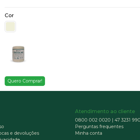
Cor
Quero Comprar!
Atendimento ao cliente
0800 002 0020
|
47 3231 99
so
Perguntas frequentes
rocas e devoluções
Minha conta
rivacidade