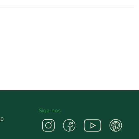
Siga-nos
00