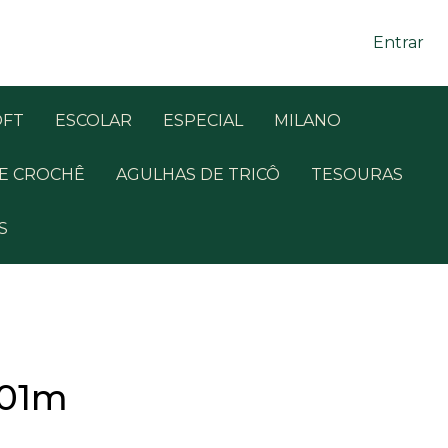
Entrar
OFT
ESCOLAR
ESPECIAL
MILANO
E CROCHÊ
AGULHAS DE TRICÔ
TESOURAS
S
101m