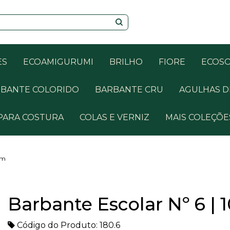
ES
ECOAMIGURUMI
BRILHO
FIORE
ECOS
BANTE COLORIDO
BARBANTE CRU
AGULHAS D
PARA COSTURA
COLAS E VERNIZ
MAIS COLEÇÕE
1m
Barbante Escolar Nº 6 | 
Código do Produto: 180.6