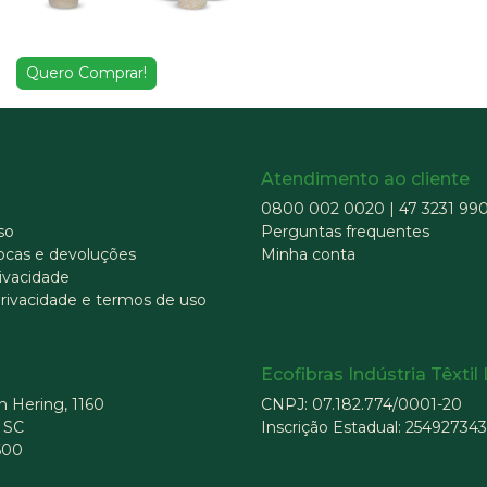
Quero Comprar!
Atendimento ao cliente
0800 002 0020
|
47 3231 99
so
Perguntas frequentes
rocas e devoluções
Minha conta
rivacidade
privacidade e termos de uso
Ecofibras Indústria Têxtil
 Hering, 1160
CNPJ: 07.182.774/0001-20
 SC
Inscrição Estadual: 254927343
600