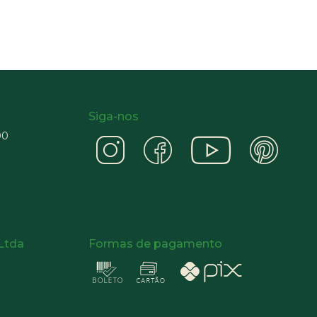
Siga-nos
00
 Ltda
Formas de pagamento