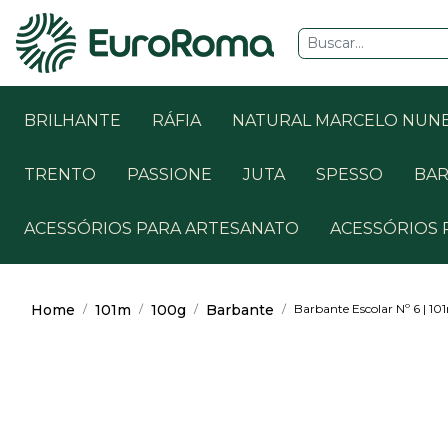
BRILHANTE
RÁFIA
NATURAL MARCELO NUN
TRENTO
PASSIONE
JUTA
SPESSO
BAR
ACESSÓRIOS PARA ARTESANATO
ACESSÓRIOS 
Home
101m
100g
Barbante
Barbante Escolar Nº 6 | 10